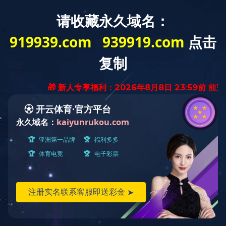
首页
企业概况
米兰体育·公司网站登录入口组织
米