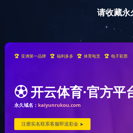
首页
企业概况
米兰体育·公司网站登录入口组织
米