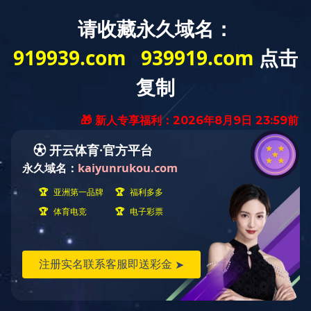
首页
企业概况
米兰体育·公司网站登录入口组织
米